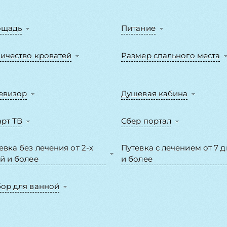
ощадь
Питание
ичество кроватей
Размер спального места
евизор
Душевая кабина
рт ТВ
Сбер портал
евка без лечения от 2-х
Путевка с лечением от 7 
й и более
и более
ор для ванной