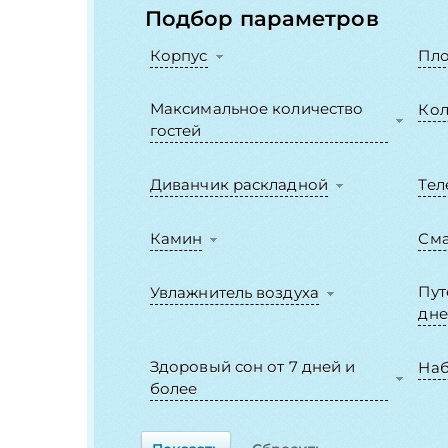
Подбор параметров
Корпус
Пл
Максимальное количество
Кол
гостей
Диванчик раскладной
Тел
Камин
Сма
Пут
Увлажнитель воздуха
дне
Здоровый сон от 7 дней и
Наб
более