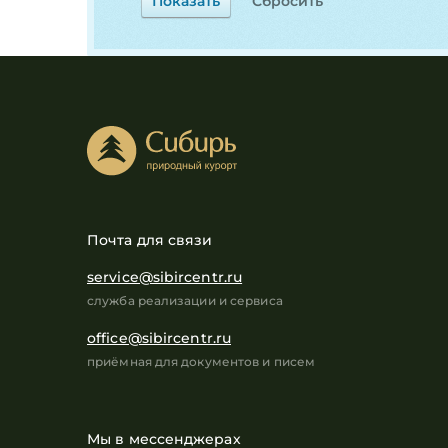
Почта для связи
service@sibircentr.ru
служба реализации и сервиса
office@sibircentr.ru
приёмная для документов и писем
Мы в мессенджерах