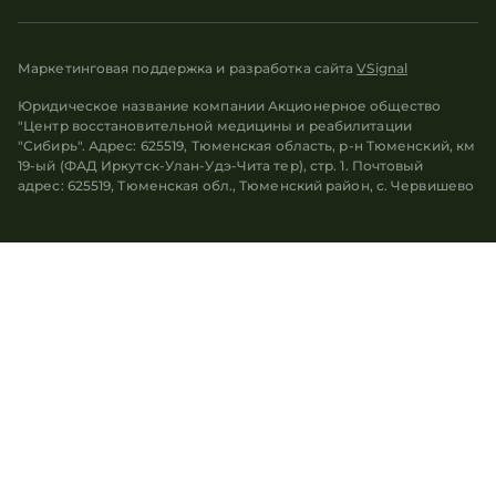
Маркетинговая поддержка и разработка сайта
VSignal
Юридическое название компании Акционерное общество
"Центр восстановительной медицины и реабилитации
"Сибирь". Адрес: 625519, Тюменская область, р-н Тюменский, км
19-ый (ФАД Иркутск-Улан-Удэ-Чита тер), стр. 1. Почтовый
адрес: 625519, Тюменская обл., Тюменский район, с. Червишево