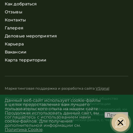
Как добраться
Отзывы
Контакты
Галерея
Деловые мероприятия
Карьера
Вакансии
Карта территории
Маркетинговая поддержка и разработка сайта
VSignal
Юридическое название компании Акционерное общество
Данный веб-сайт использует cookie-файлы
"Центр восстановительной медицины и реабилитации
в целях предоставления вам лучшего
пользовательского опыта на нашем сайте.
"Сибирь". Адрес: 625519, Тюменская область, р-н Тюменский, км
Продолжая использовать данный сайт, вы
Принять
19-ый (ФАД Иркутск-Улан-Удэ-Чита тер), стр. 1. Почтовый
соглашаетесь с использованием нами
адрес: 625519, Тюменская обл., Тюменский район, с. Червишево
cookie-файлов. Для получения
дополнительной информации см.
Политика Cookie
.