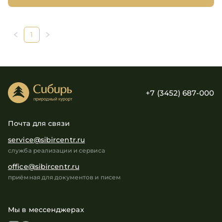
1
+7 (3452) 687-000
Почта для связи
service@sibircentr.ru
служба реализации и сервиса
office@sibircentr.ru
приёмная для документов и писем
Мы в мессенджерах