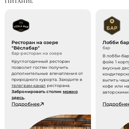
Питание
Ресторан на озере
Лобби ба
"Вёслабар"
бар
бар-ресторан на озере
В лобби-бар
Круглогодичный ресторан
фойе 1 корп
позволит гостям получить
вкусные де
дополнительные впечатления от
кондитерско
природного курорта. Заходите в
выпить чаш
телеграм-канал
ресторана.
кофе или н
Забронировать столик
можно
авторскими
здесь
.
Подробнее
Подробне