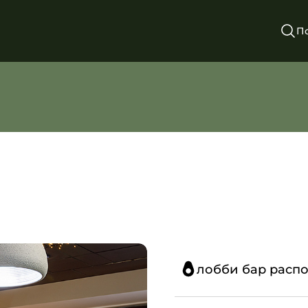
П
лобби бар распо