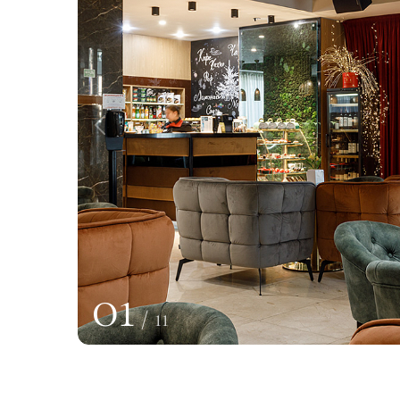
01
/
11