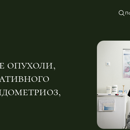
П
е опухоли,
ративного
ндометриоз,