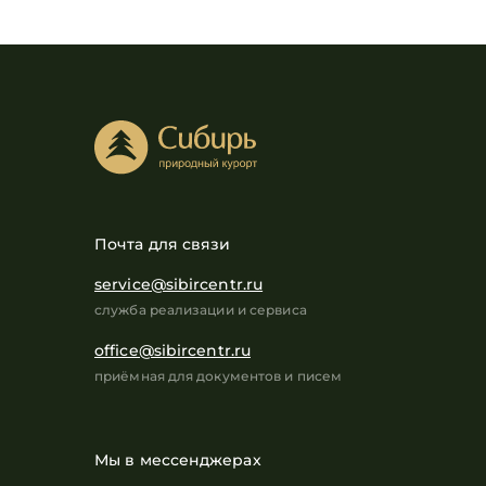
Почта для связи
service@sibircentr.ru
служба реализации и сервиса
office@sibircentr.ru
приёмная для документов и писем
Мы в мессенджерах