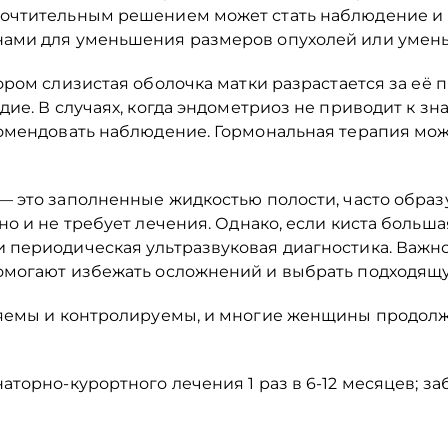
очтительным решением может стать наблюдение и 
нами для уменьшения размеров опухолей или умен
ором слизистая оболочка матки разрастается за её
дие. В случаях, когда эндометриоз не приводит к
омендовать наблюдение. Гормональная терапия мож
— это заполненные жидкостью полости, часто образ
но и не требует лечения. Однако, если киста боль
 периодическая ультразвуковая диагностика. Важн
омогают избежать осложнений и выбрать подходящу
ляемы и контролируемы, и многие женщины продол
торно-курортного лечения 1 раз в 6-12 месяцев; з