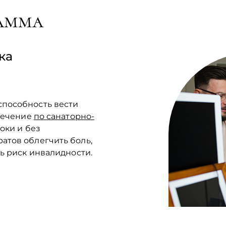
амма
ка
пособность вести
 Лечение
по санаторно-
оки и без
атов облегчить боль,
ь риск инвалидности.