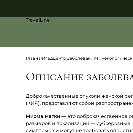
TravelLine
Главная
Медцентр
Заболевания
Гинекологическ
Описание заболев
Доброкачественные опухоли женской реп
(КИЯ), представляют собой распростране
Миома матки
— это доброкачественное о
размеров и локализаций — субсерозные,
симптомов и могут не требовать оператив