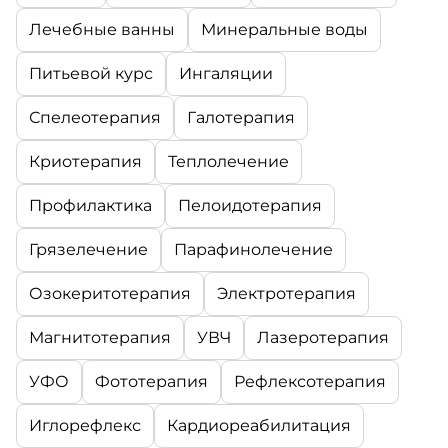
Лечебные ванны
Минеральные воды
Питьевой курс
Ингаляции
Спелеотерапия
Галотерапия
Криотерапия
Теплолечение
Профилактика
Пелоидотерапия
Грязелечение
Парафинолечение
Озокеритотерапия
Электротерапия
Магнитотерапия
УВЧ
Лазеротерапия
УФО
Фототерапия
Рефлексотерапия
Иглорефлекс
Кардиореабилитация