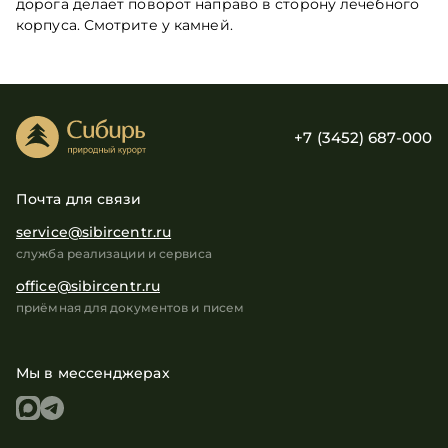
дорога делает поворот направо в сторону лечебного
корпуса. Смотрите у камней.
+7 (3452) 687-000
Почта для связи
service@sibircentr.ru
служба реализации и сервиса
office@sibircentr.ru
приёмная для документов и писем
Мы в мессенджерах