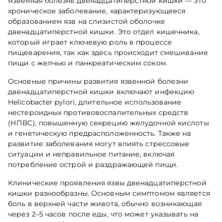
Язвенная болезнь двенадцатиперстной кишки — это
хроническое заболевание, характеризующееся
образованием язв на слизистой оболочке
двенадцатиперстной кишки. Это отдел кишечника,
который играет ключевую роль в процессе
пищеварения, так как здесь происходит смешивание
пищи с желчью и панкреатическим соком.
Основные причины развития язвенной болезни
двенадцатиперстной кишки включают инфекцию
Helicobacter pylori, длительное использование
нестероидных противовоспалительных средств
(НПВС), повышенную секрецию желудочной кислоты
и генетическую предрасположенность. Также на
развитие заболевания могут влиять стрессовые
ситуации и неправильное питание, включая
потребление острой и раздражающей пищи.
Клинические проявления язвы двенадцатиперстной
кишки разнообразны. Основным симптомом является
боль в верхней части живота, обычно возникающая
через 2–5 часов после еды, что может указывать на