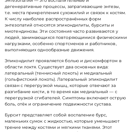
Энтезопатии — это воспалительные и
дегенеративные процессы, затрагивающие энтезы,
т.е. места прикрепления сухожилий и связок к костям.
К числу наиболее распространённых форм
энтезопатий относятся эпикондилиты, бурситы и
миотендинозы. Эти состояния часто развиваются у
людей, занимающихся повторяющимися физическими
нагрузками, особенно спортсменов и работников,
выполняющих однообразные движения.
Эпикондилит проявляется болью и дискомфортом в
области локтя. Существует два основных вида:
латеральный (теннисный локоть) и медиальный
(гольфистский локоть). Латеральный эпикондилит
связан с перегрузкой мышц, которые отвечают за
разгибание кисти, в то время как медиальный — с
перегрузкой сгибателей. Симптомы включают острую
боль, отёк и ограничение подвижности сустава.
Бурсит представляет собой воспаление бурс,
маленьких сумок с жидкостью, которые уменьшают
трение между костями и мягкими тканями. Этот