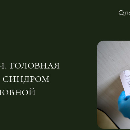
П
 ч. головная
и синдром
ловной