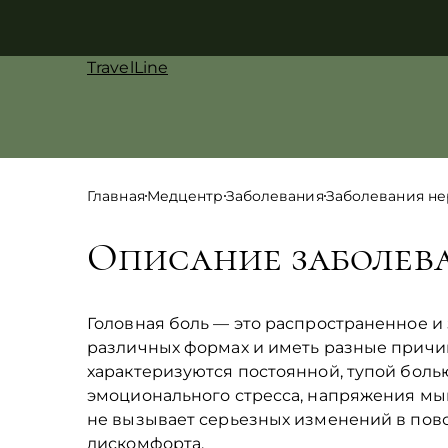
TravelLine
Главная
Медцентр
Заболевания
Заболевания н
Описание заболев
Головная боль — это распространенное и
различных формах и иметь разные причи
характеризуются постоянной, тупой боль
эмоционального стресса, напряжения мышц
не вызывает серьезных изменений в повс
дискомфорта.