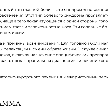
нный тип главной боли — это синдром «гистаминов
овотечения. Этот тип болевого синдрома проявляет
 чаще всего локализующейся с одной стороны голов
нием глаза и заложенностью носа. Эти головные бо
ми ремиссии.
па и причины возникновения. Для головной боли н
ы релаксации и смены образа жизни. В случае синд
одход, включая назначение специфических препарат
ача, так как правильная диагностика и лечение сп
аторно-курортного лечения в межприступный период
амма