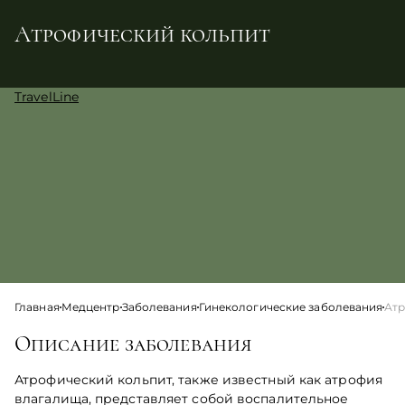
Атрофический кольпит
TravelLine
Главная
Медцентр
Заболевания
Гинекологические заболевания
Атр
Описание заболевания
Атрофический кольпит, также известный как атрофия
влагалища, представляет собой воспалительное